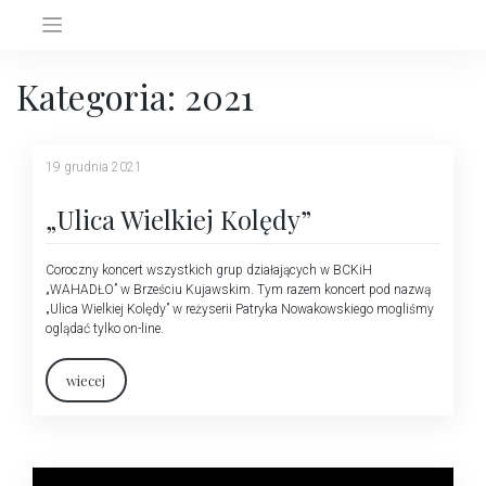
Skip
to
content
Kategoria:
2021
19 grudnia 2021
„Ulica Wielkiej Kolędy”
Coroczny koncert wszystkich grup działających w BCKiH
„WAHADŁO” w Brześciu Kujawskim. Tym razem koncert pod nazwą
„Ulica Wielkiej Kolędy” w reżyserii Patryka Nowakowskiego mogliśmy
oglądać tylko on-line.
wiecej