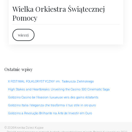
Wielka Orkiestra Świątecznej
Pomocy
wiecej
Ostatnie wpisy
X FESTIWAL FOLKLORYSTYCZNY im. Tadeusza Zielińskiego
High Stakes and Heartbreaks Unveiling the Casino 500 Cinematic Saga
Goldzino Casino be l’évasion luxueuse vers des gains éclatants
Goldzino Italia l’eleganza che trasforma il tuo stile in oro puro
Goldzino a Revolução Brilhante na Arte de Investir em Ouro
© 2026
Kronika Dzieci Kujaw