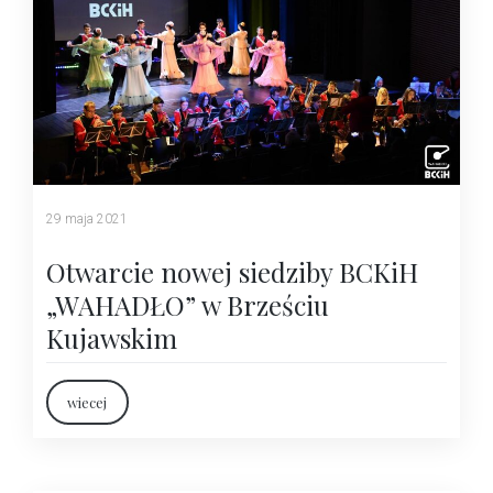
29 maja 2021
Otwarcie nowej siedziby BCKiH
„WAHADŁO” w Brześciu
Kujawskim
wiecej