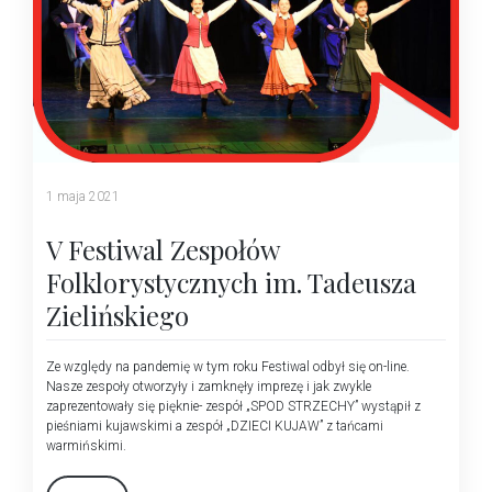
1 maja 2021
V Festiwal Zespołów
Folklorystycznych im. Tadeusza
Zielińskiego
Ze względy na pandemię w tym roku Festiwal odbył się on-line.
Nasze zespoły otworzyły i zamknęły imprezę i jak zwykle
zaprezentowały się pięknie- zespół „SPOD STRZECHY” wystąpił z
pieśniami kujawskimi a zespół „DZIECI KUJAW” z tańcami
warmińskimi.