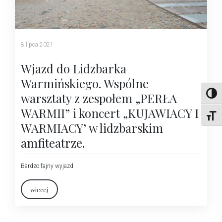
8 lipca 2021
Wjazd do Lidzbarka
Warmińskiego. Wspólne
warsztaty z zespołem „PERŁA
Wysok
WARMII” i koncert „KUJAWIACY I
Rozmi
WARMIACY’ w lidzbarskim
amfiteatrze.
Bardzo fajny wyjazd
wiecej