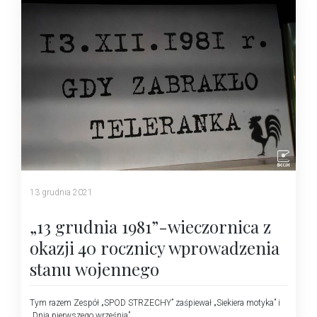
13 grudnia 2021
„13 grudnia 1981”-wieczornica z
okazji 40 rocznicy wprowadzenia
stanu wojennego
Tym razem Zespół „SPOD STRZECHY” zaśpiewał „Siekiera motyka” i
„Dnia pierwszego września”.