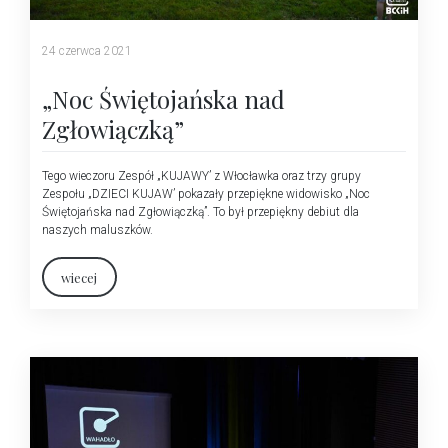
24 czerwca 2021
„Noc Świętojańska nad
Zgłowiączką”
Tego wieczoru Zespół „KUJAWY’ z Włocławka oraz trzy grupy
Zespołu „DZIECI KUJAW’ pokazały przepiękne widowisko „Noc
Świętojańska nad Zgłowiączką”. To był przepiękny debiut dla
naszych maluszków.
wiecej