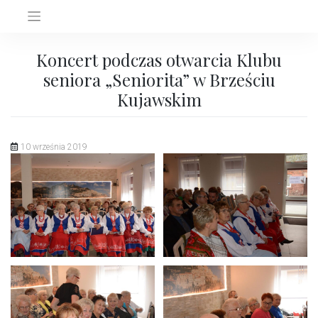
Skip
to
content
Koncert podczas otwarcia Klubu
seniora „Seniorita” w Brześciu
Kujawskim
10 września 2019